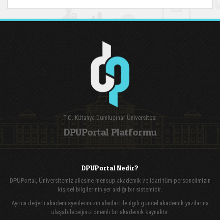
T.C. Kütahya Dumlupınar Üniversitesi
DPUPortal Platformu
DPUPortal Nedir?
DPUPortal, Üniversitemiz ailesine mensup akademik ve idari tüm personelimizin
kişisel bilgilerinin yer aldığı bir sistemidir.
Ayrıca değerli akademisyenlerimizin alanları ile ilgili güncel akademik yazılarına
ulaşabileceğiniz önemli bir akademik kaynaktır.