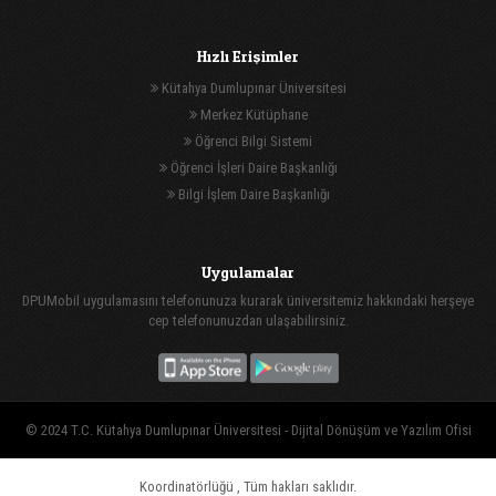
Hızlı Erişimler
Kütahya Dumlupınar Üniversitesi
Merkez Kütüphane
Öğrenci Bilgi Sistemi
Öğrenci İşleri Daire Başkanlığı
Bilgi İşlem Daire Başkanlığı
Uygulamalar
DPUMobil uygulamasını telefonunuza kurarak üniversitemiz hakkındaki herşeye
cep telefonunuzdan ulaşabilirsiniz.
© 2024 T.C. Kütahya Dumlupınar Üniversitesi -
Dijital Dönüşüm ve Yazılım Ofisi
Koordinatörlüğü
, Tüm hakları saklıdır.