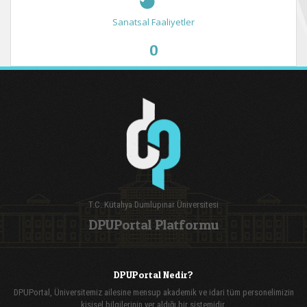
Sanatsal Faaliyetler
0
T.C. Kütahya Dumlupınar Üniversitesi
DPUPortal Platformu
DPUPortal Nedir?
DPUPortal, Üniversitemiz ailesine mensup akademik ve idari tüm personelimizin
kişisel bilgilerinin yer aldığı bir sistemidir.