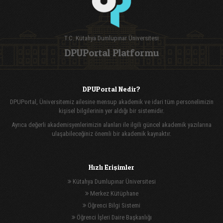
T.C. Kütahya Dumlupınar Üniversitesi
DPUPortal Platformu
DPUPortal Nedir?
DPUPortal, Üniversitemiz ailesine mensup akademik ve idari tüm personelimizin
kişisel bilgilerinin yer aldığı bir sistemidir.
Ayrıca değerli akademisyenlerimizin alanları ile ilgili güncel akademik yazılarına
ulaşabileceğiniz önemli bir akademik kaynaktır.
Hızlı Erişimler
Kütahya Dumlupınar Üniversitesi
Merkez Kütüphane
Öğrenci Bilgi Sistemi
Öğrenci İşleri Daire Başkanlığı