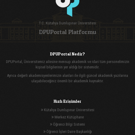
T.C. Kütahya Dumlupınar Üniversitesi
DPUPortal Platformu
DPUPortal Nedir?
DPUPortal, Üniversitemiz ailesine mensup akademik ve idari tüm personelimizin
kişisel bilgilerinin yer aldığı bir sistemidir.
Ayrıca değerli akademisyenlerimizin alanları ile ilgili güncel akademik yazılarına
ulaşabileceğiniz önemli bir akademik kaynaktır.
Hızlı Erişimler
Kütahya Dumlupınar Üniversitesi
Merkez Kütüphane
Öğrenci Bilgi Sistemi
Öğrenci İşleri Daire Başkanlığı