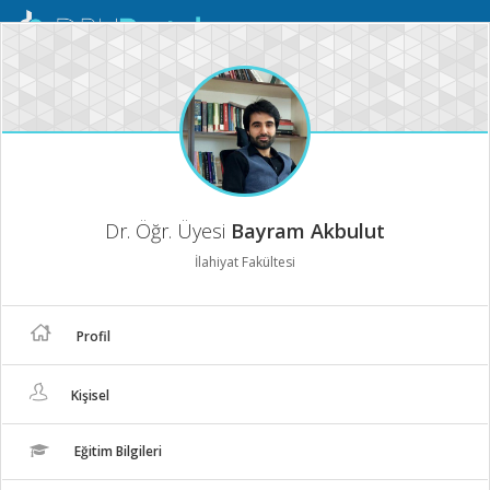
Mobil
Menü
Dr. Öğr. Üyesi
Bayram Akbulut
İlahiyat Fakültesi
Profil
Kişisel
Eğitim Bilgileri