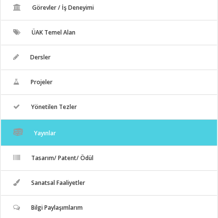
Görevler / İş Deneyimi
ÜAK Temel Alan
Dersler
Projeler
Yönetilen Tezler
Yayınlar
Tasarım/ Patent/ Ödül
Sanatsal Faaliyetler
Bilgi Paylaşımlarım