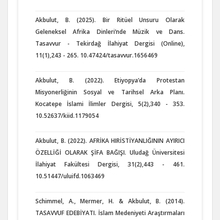
Akbulut, B. (2025). Bir Ritüel Unsuru Olarak
Geleneksel Afrika Dinleri’nde Müzik ve Dans.
Tasavvur - Tekirdağ İlahiyat Dergisi (Online),
11(1),243 - 265. 10.47424/tasavvur.1656469
Akbulut, B. (2022). Etiyopya’da Protestan
Misyonerliğinin Sosyal ve Tarihsel Arka Planı.
Kocatepe İslami İlimler Dergisi, 5(2),340 - 353.
10.52637/kiid.1179054
Akbulut, B. (2022). AFRİKA HIRİSTİYANLIĞININ AYIRICI
ÖZELLİĞİ OLARAK ŞİFA BAĞIŞI. Uludağ Üniversitesi
İlahiyat Fakültesi Dergisi, 31(2),443 - 461.
10.51447/uluifd.1063469
Schimmel, A., Mermer, H. & Akbulut, B. (2014).
TASAVVUF EDEBİYATI. İslam Medeniyeti Araştırmaları