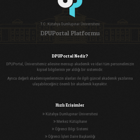
T.C. Kütahya Dumlupınar Üniversitesi
DPUPortal Platformu
DPUPortal Nedir?
DPUPortal, Üniversitemiz ailesine mensup akademik ve idari tüm personelimizin
kişisel bilgilerinin yer aldığı bir sistemidir.
Ayrıca değerli akademisyenlerimizin alanları ile ilgili güncel akademik yazılarına
ulaşabileceğiniz önemli bir akademik kaynaktır.
Hızlı Erişimler
Kütahya Dumlupınar Üniversitesi
Merkez Kütüphane
Öğrenci Bilgi Sistemi
Öğrenci İşleri Daire Başkanlığı