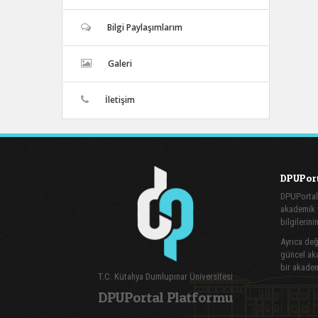
Bilgi Paylaşımlarım
Galeri
İletişim
DPUPort
DPUPortal
akademik v
bilgilerini
Ayrıca değe
güncel aka
bir akadem
T.C. Kütahya Dumlupınar Üniversitesi
DPUPortal Platformu