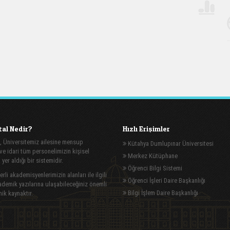
al Nedir?
Hızlı Erişimler
, Üniversitemiz ailesine mensup
Kütahya Dumlupınar Üniversitesi
e idari tüm personelimizin kişisel
Merkez Kütüphane
n yer aldığı bir sistemidir.
Öğrenci Bilgi Sistemi
rli akademisyenlerimizin alanları ile ilgili
Öğrenci İşleri Daire Başkanlığı
demik yazılarına ulaşabileceğiniz önemli
Bilgi İşlem Daire Başkanlığı
ik kaynaktır.