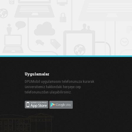
Uygulamalar
DPUMobil uygulamasını telefonunuza kurarak
üniversitemiz hakkındaki herşeye cep
telefonunuzdan ulaşabilirsiniz.