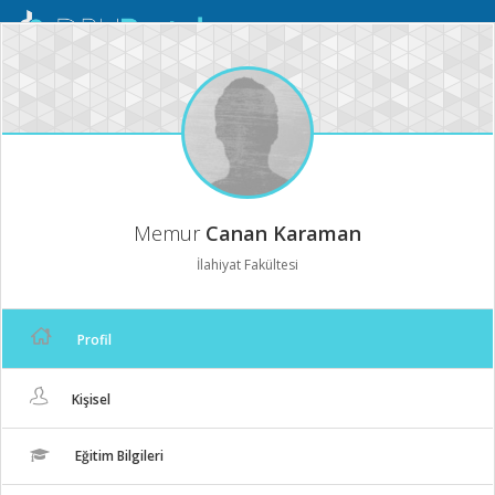
Mobil
Menü
Memur
Canan Karaman
İlahiyat Fakültesi
Profil
Kişisel
Eğitim Bilgileri