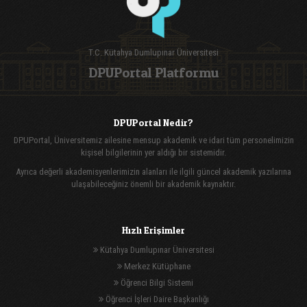
T.C. Kütahya Dumlupınar Üniversitesi
DPUPortal Platformu
DPUPortal Nedir?
DPUPortal, Üniversitemiz ailesine mensup akademik ve idari tüm personelimizin
kişisel bilgilerinin yer aldığı bir sistemidir.
Ayrıca değerli akademisyenlerimizin alanları ile ilgili güncel akademik yazılarına
ulaşabileceğiniz önemli bir akademik kaynaktır.
Hızlı Erişimler
Kütahya Dumlupınar Üniversitesi
Merkez Kütüphane
Öğrenci Bilgi Sistemi
Öğrenci İşleri Daire Başkanlığı