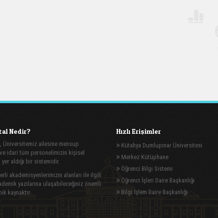
al Nedir?
Hızlı Erişimler
, Üniversitemiz ailesine mensup
Kütahya Dumlupınar Üniversitesi
e idari tüm personelimizin kişisel
Merkez Kütüphane
n yer aldığı bir sistemidir.
Öğrenci Bilgi Sistemi
rli akademisyenlerimizin alanları ile ilgili
Öğrenci İşleri Daire Başkanlığı
demik yazılarına ulaşabileceğiniz önemli
Bilgi İşlem Daire Başkanlığı
ik kaynaktır.