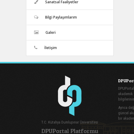
Sanatsal Faaliyetler
Bilgi Paylaşımlarım
Galeri
İletişim
DPUPort
DPUPortal
akademik v
bilgilerini
Ayrıca değe
güncel aka
bir akadem
T.C. Kütahya Dumlupınar Üniversitesi
DPUPortal Platformu