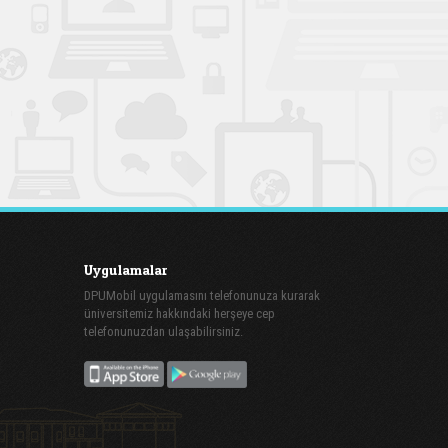
Uygulamalar
DPUMobil uygulamasını telefonunuza kurarak
üniversitemiz hakkındaki herşeye cep
telefonunuzdan ulaşabilirsiniz.