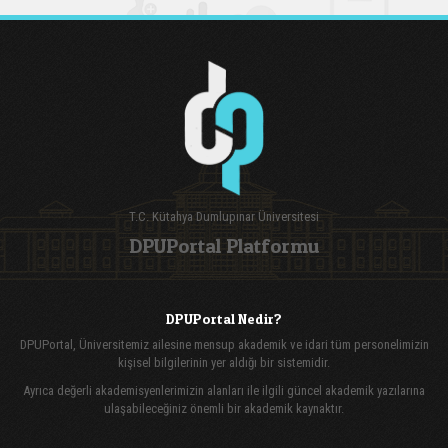
T.C. Kütahya Dumlupınar Üniversitesi
DPUPortal Platformu
DPUPortal Nedir?
DPUPortal, Üniversitemiz ailesine mensup akademik ve idari tüm personelimizin
kişisel bilgilerinin yer aldığı bir sistemidir.
Ayrıca değerli akademisyenlerimizin alanları ile ilgili güncel akademik yazılarına
ulaşabileceğiniz önemli bir akademik kaynaktır.