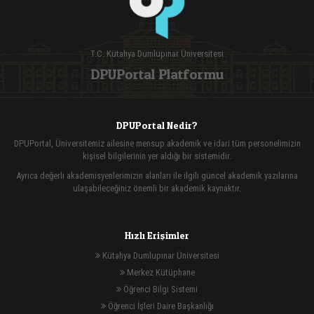
T.C. Kütahya Dumlupınar Üniversitesi
DPUPortal Platformu
DPUPortal Nedir?
DPUPortal, Üniversitemiz ailesine mensup akademik ve idari tüm personelimizin
kişisel bilgilerinin yer aldığı bir sistemidir.
Ayrıca değerli akademisyenlerimizin alanları ile ilgili güncel akademik yazılarına
ulaşabileceğiniz önemli bir akademik kaynaktır.
Hızlı Erişimler
Kütahya Dumlupınar Üniversitesi
Merkez Kütüphane
Öğrenci Bilgi Sistemi
Öğrenci İşleri Daire Başkanlığı