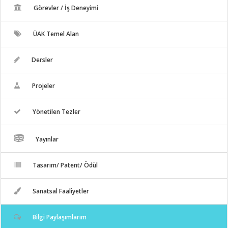
Görevler / İş Deneyimi
ÜAK Temel Alan
Dersler
Projeler
Yönetilen Tezler
Yayınlar
Tasarım/ Patent/ Ödül
Sanatsal Faaliyetler
Bilgi Paylaşımlarım