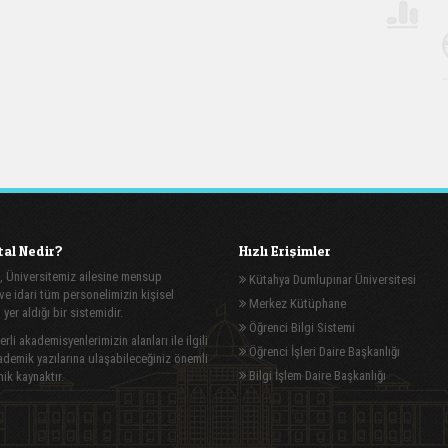
al Nedir?
Hızlı Erişimler
, Üniversitemiz ailesine mensup
Kütahya Dumlupınar Üniversitesi
e idari tüm personelimizin kişisel
Merkez Kütüphane
n yer aldığı bir sistemidir.
Öğrenci Bilgi Sistemi
rli akademisyenlerimizin alanları ile ilgili
Öğrenci İşleri Daire Başkanlığı
demik yazılarına ulaşabileceğiniz önemli
Bilgi İşlem Daire Başkanlığı
ik kaynaktır.