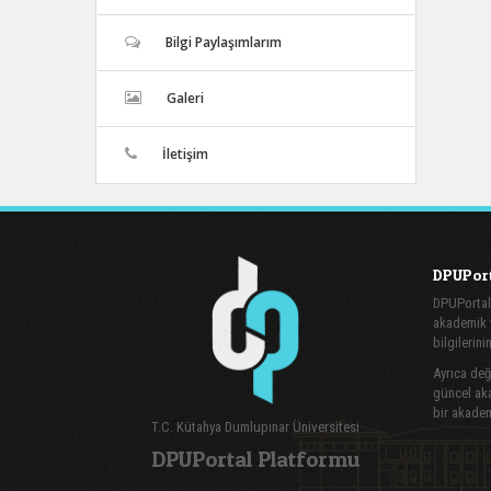
Bilgi Paylaşımlarım
Galeri
İletişim
DPUPort
DPUPortal
akademik v
bilgilerini
Ayrıca değe
güncel aka
bir akadem
T.C. Kütahya Dumlupınar Üniversitesi
DPUPortal Platformu