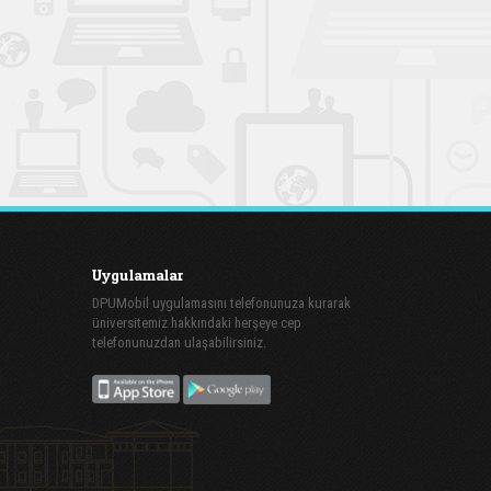
Uygulamalar
DPUMobil uygulamasını telefonunuza kurarak
üniversitemiz hakkındaki herşeye cep
telefonunuzdan ulaşabilirsiniz.