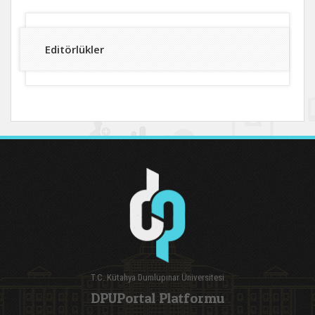
Editörlükler
T.C. Kütahya Dumlupınar Üniversitesi
DPUPortal Platformu