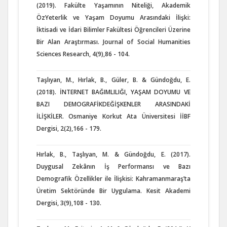
(2019). Fakülte Yaşamının Niteliği, Akademik
ÖzYeterlik ve Yaşam Doyumu Arasındaki İlişki:
İktisadi ve İdari Bilimler Fakültesi Öğrencileri Üzerine
Bir Alan Araştırması. Journal of Social Humanities
Sciences Research, 4(9),86 - 104.
Taşlıyan, M., Hırlak, B., Güler, B. & Gündoğdu, E.
(2018). İNTERNET BAĞIMLILIĞI, YAŞAM DOYUMU VE
BAZI DEMOGRAFİKDEĞİŞKENLER ARASINDAKİ
İLİŞKİLER. Osmaniye Korkut Ata Üniversitesi İİBF
Dergisi, 2(2),166 - 179.
Hırlak, B., Taşlıyan, M. & Gündoğdu, E. (2017).
Duygusal Zekânın İş Performansı ve Bazı
Demografik Özellikler ile İlişkisi: Kahramanmaraş’ta
Üretim Sektöründe Bir Uygulama. Kesit Akademi
Dergisi, 3(9),108 - 130.