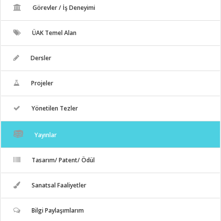
Görevler / İş Deneyimi
ÜAK Temel Alan
Dersler
Projeler
Yönetilen Tezler
Yayınlar
Tasarım/ Patent/ Ödül
Sanatsal Faaliyetler
Bilgi Paylaşımlarım