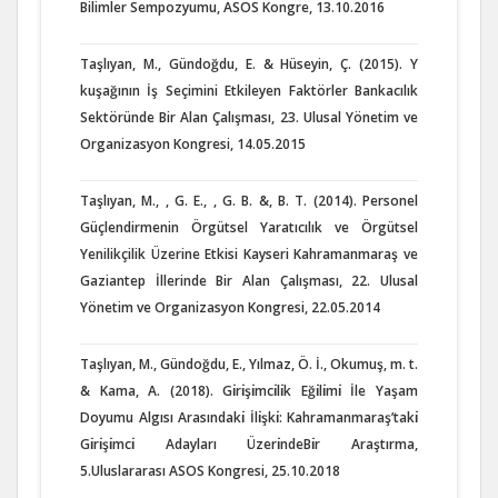
Bilimler Sempozyumu, ASOS Kongre, 13.10.2016
Taşlıyan, M., Gündoğdu, E. & Hüseyin, Ç. (2015). Y
kuşağının İş Seçimini Etkileyen Faktörler Bankacılık
Sektöründe Bir Alan Çalışması, 23. Ulusal Yönetim ve
Organizasyon Kongresi, 14.05.2015
Taşlıyan, M., , G. E., , G. B. &, B. T. (2014). Personel
Güçlendirmenin Örgütsel Yaratıcılık ve Örgütsel
Yenilikçilik Üzerine Etkisi Kayseri Kahramanmaraş ve
Gaziantep İllerinde Bir Alan Çalışması, 22. Ulusal
Yönetim ve Organizasyon Kongresi, 22.05.2014
Taşlıyan, M., Gündoğdu, E., Yılmaz, Ö. İ., Okumuş, m. t.
& Kama, A. (2018). Gı̇rı̇şı̇mcı̇lı̇k Eğı̇lı̇mı̇ İle Yaşam
Doyumu Algısı Arasındakı̇ İlı̇şkı̇: Kahramanmaraş’takı̇
Gı̇rı̇şı̇mcı̇ Adayları Üzerı̇ndeBı̇r Araştırma,
5.Uluslararası ASOS Kongresi, 25.10.2018