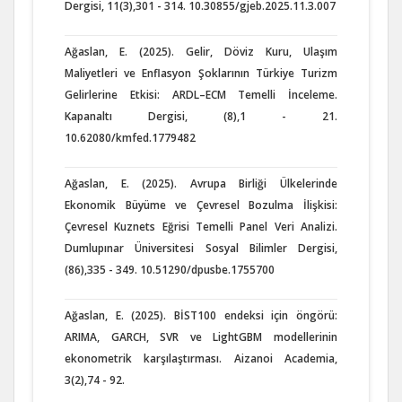
Dergisi, 11(3),301 - 314. 10.30855/gjeb.2025.11.3.007
Ağaslan, E. (2025). Gelir, Döviz Kuru, Ulaşım
Maliyetleri ve Enflasyon Şoklarının Türkiye Turizm
Gelirlerine Etkisi: ARDL–ECM Temelli İnceleme.
Kapanaltı Dergisi, (8),1 - 21.
10.62080/kmfed.1779482
Ağaslan, E. (2025). Avrupa Birliği Ülkelerinde
Ekonomik Büyüme ve Çevresel Bozulma İlişkisi:
Çevresel Kuznets Eğrisi Temelli Panel Veri Analizi.
Dumlupınar Üniversitesi Sosyal Bilimler Dergisi,
(86),335 - 349. 10.51290/dpusbe.1755700
Ağaslan, E. (2025). BİST100 endeksi için öngörü:
ARIMA, GARCH, SVR ve LightGBM modellerinin
ekonometrik karşılaştırması. Aizanoi Academia,
3(2),74 - 92.