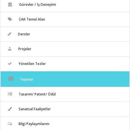
Görevler / İş Deneyimi
ÜAK Temel Alan
Dersler
Projeler
Yönetilen Tezler
Yayınlar
Tasarım/ Patent/ Ödül
Sanatsal Faaliyetler
Bilgi Paylaşımlarım