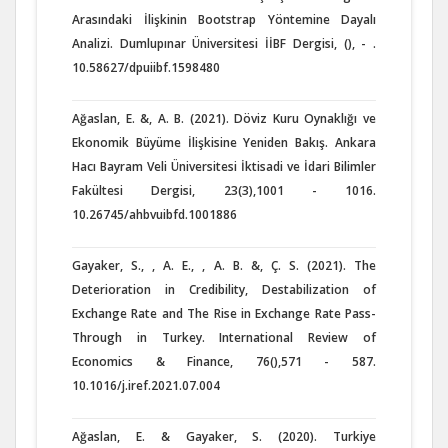
Arasındaki İlişkinin Bootstrap Yöntemine Dayalı
Analizi. Dumlupınar Üniversitesi İİBF Dergisi, (), - .
10.58627/dpuiibf.1598480
Ağaslan, E. &, A. B. (2021). Döviz Kuru Oynaklığı ve
Ekonomik Büyüme İlişkisine Yeniden Bakış. Ankara
Hacı Bayram Veli Üniversitesi İktisadi ve İdari Bilimler
Fakültesi Dergisi, 23(3),1001 - 1016.
10.26745/ahbvuibfd.1001886
Gayaker, S., , A. E., , A. B. &, Ç. S. (2021). The
Deterioration in Credibility, Destabilization of
Exchange Rate and The Rise in Exchange Rate Pass-
Through in Turkey. International Review of
Economics & Finance, 76(),571 - 587.
10.1016/j.iref.2021.07.004
Ağaslan, E. & Gayaker, S. (2020). Turkiye