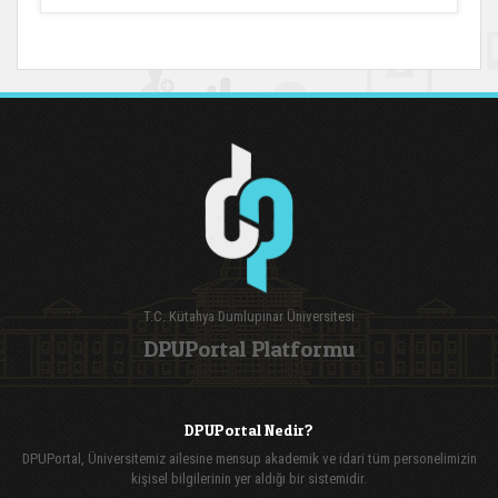
T.C. Kütahya Dumlupınar Üniversitesi
DPUPortal Platformu
DPUPortal Nedir?
DPUPortal, Üniversitemiz ailesine mensup akademik ve idari tüm personelimizin
kişisel bilgilerinin yer aldığı bir sistemidir.