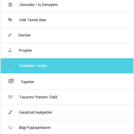
Görevler / İş Deneyimi
ÜAK Temel Alan
Dersler
Projeler
Yönetilen Tezler
Yayınlar
Tasarım/ Patent/ Ödül
Sanatsal Faaliyetler
Bilgi Paylaşımlarım