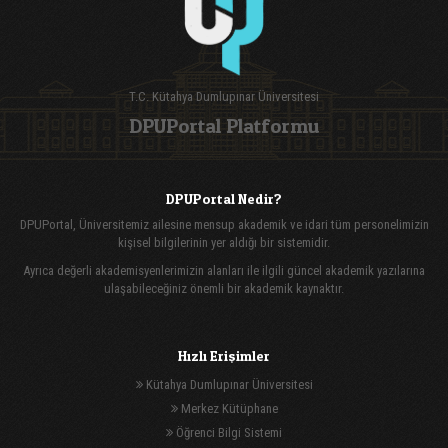
T.C. Kütahya Dumlupınar Üniversitesi
DPUPortal Platformu
DPUPortal Nedir?
DPUPortal, Üniversitemiz ailesine mensup akademik ve idari tüm personelimizin
kişisel bilgilerinin yer aldığı bir sistemidir.
Ayrıca değerli akademisyenlerimizin alanları ile ilgili güncel akademik yazılarına
ulaşabileceğiniz önemli bir akademik kaynaktır.
Hızlı Erişimler
Kütahya Dumlupınar Üniversitesi
Merkez Kütüphane
Öğrenci Bilgi Sistemi