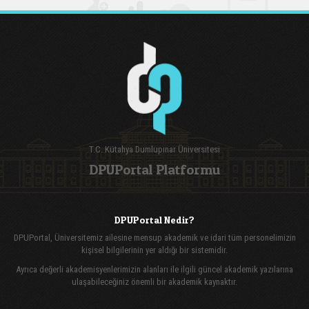
T.C. Kütahya Dumlupınar Üniversitesi
DPUPortal Platformu
DPUPortal Nedir?
DPUPortal, Üniversitemiz ailesine mensup akademik ve idari tüm personelimizin
kişisel bilgilerinin yer aldığı bir sistemidir.
Ayrıca değerli akademisyenlerimizin alanları ile ilgili güncel akademik yazılarına
ulaşabileceğiniz önemli bir akademik kaynaktır.