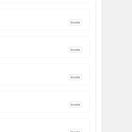
İncele
İncele
İncele
İncele
İncele