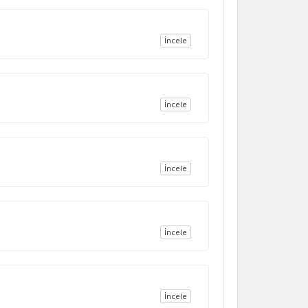
İncele
İncele
İncele
İncele
İncele