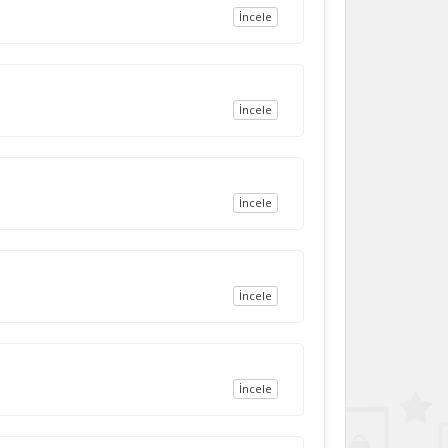
İncele
İncele
İncele
İncele
İncele