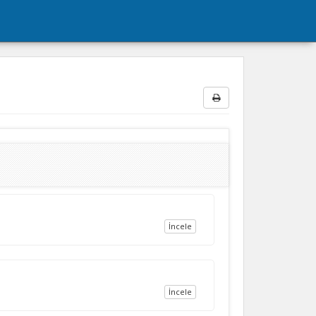
İncele
İncele