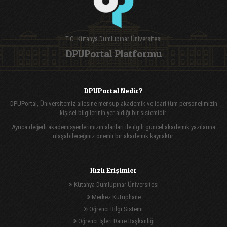
T.C. Kütahya Dumlupınar Üniversitesi
DPUPortal Platformu
DPUPortal Nedir?
DPUPortal, Üniversitemiz ailesine mensup akademik ve idari tüm personelimizin
kişisel bilgilerinin yer aldığı bir sistemidir.
Ayrıca değerli akademisyenlerimizin alanları ile ilgili güncel akademik yazılarına
ulaşabileceğiniz önemli bir akademik kaynaktır.
Hızlı Erişimler
Kütahya Dumlupınar Üniversitesi
Merkez Kütüphane
Öğrenci Bilgi Sistemi
Öğrenci İşleri Daire Başkanlığı