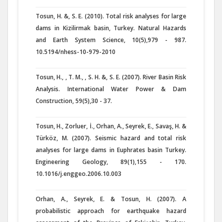
Tosun, H. &, S. E. (2010). Total risk analyses for large
dams in Kizilirmak basin, Turkey. Natural Hazards
and Earth System Science, 10(5),979 - 987.
10.5194/nhess-10-979-2010
Tosun, H., , T. M., , S. H. &, S. E. (2007). River Basin Risk
Analysis. International Water Power & Dam
Construction, 59(5),30 - 37.
Tosun, H., Zorluer, İ., Orhan, A., Seyrek, E., Savaş, H. &
Türköz, M. (2007). Seismic hazard and total risk
analyses for large dams in Euphrates basin Turkey.
Engineering Geology, 89(1),155 - 170.
10.1016/j.enggeo.2006.10.003
Orhan, A., Seyrek, E. & Tosun, H. (2007). A
probabilistic approach for earthquake hazard