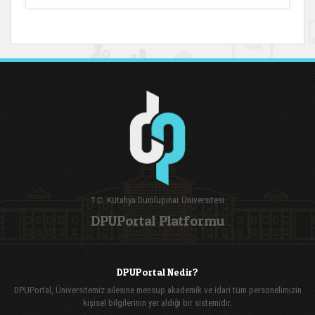
T.C. Kütahya Dumlupınar Üniversitesi
DPUPortal Platformu
DPUPortal Nedir?
DPUPortal, Üniversitemiz ailesine mensup akademik ve idari tüm personelimizin
kişisel bilgilerinin yer aldığı bir sistemidir.