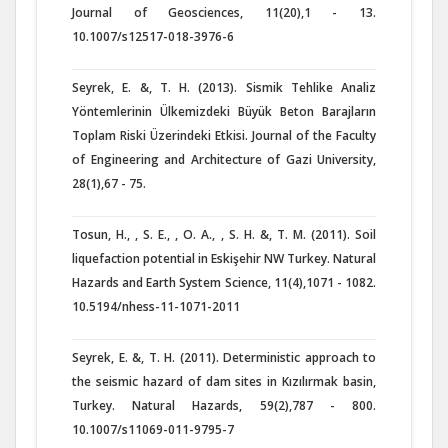
Journal of Geosciences, 11(20),1 - 13.
10.1007/s12517-018-3976-6
Seyrek, E. &, T. H. (2013). Sismik Tehlike Analiz
Yöntemlerinin Ülkemizdeki Büyük Beton Barajların
Toplam Riski Üzerindeki Etkisi. Journal of the Faculty
of Engineering and Architecture of Gazi University,
28(1),67 - 75.
Tosun, H., , S. E., , O. A., , S. H. &, T. M. (2011). Soil
liquefaction potential in Eskişehir NW Turkey. Natural
Hazards and Earth System Science, 11(4),1071 - 1082.
10.5194/nhess-11-1071-2011
Seyrek, E. &, T. H. (2011). Deterministic approach to
the seismic hazard of dam sites in Kızılırmak basin,
Turkey. Natural Hazards, 59(2),787 - 800.
10.1007/s11069-011-9795-7