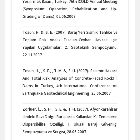
Yesilirmak Basin , Turkey, 76th ICOLD Annual Meeting
(Symposium: Operation, Rehabilitation and Up-
Grading of Dams), 02.06.2008
Tosun, H. &, S. E. (2007). Baraj Yeri Sismik Tehlike ve
Toplam Risk Analiz Esasları-Ceyhan Havzası için
Yapılan Uygulamalar, 2. Geoteknik Sempozyumu,
22.11.2007
Tosun, H., , S. E., , T. M. &, S. H. (2007). Seismic Hazard
And Total Risk Analyses of Concrete-Faced Rockfill
Dams In Turkey, 4th International Conference on
Earthquake Geotechnical Engineering, 25.06.2007
Zorluer, İ., , S. H., , S. E. &, T. H. (2007). Afyonkarahisar
İlindeki Bazı Dolgu Barajlarda Kullanılan Kil Zeminlerin
Dispersibilite Özelliği, I. Ulusal Baraj Güvenliği
Sempozyumu ve Sergisi, 28.05.2007