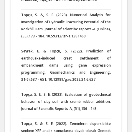
Topçu, S. &, S. E. (2023). Numerical Analysis for
Investigation of Hydraulic Fracturing Potential of the
Rockfill Dam. Journal of scientific reports-A (Online),
(55),173 - 184. 10.59313/jsr-a.1381469
Seyrek, E. & Topçu, S. (2022). Prediction of
earthquake-induced crest settlement of
embankment dams using gene expression
programming. Geomechanics and Engineering,
31(6),637 - 651. 10.12989/gae.2022.31.6.637
Topçu, S. &, S. E. (2022). Evaluation of geotechnical
behavior of clay soil with crumb rubber addition.
Journal of Scientific Reports-A, (51),136 - 148.
Topçu, S. &, S. E. (2022). Zeminlerin dispersibilite
sınıfının XRF analiz sonuçlarına dayalı olarak Genetik