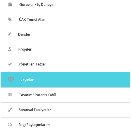
Görevler / İş Deneyimi
ÜAK Temel Alan
Dersler
Projeler
Yönetilen Tezler
Yayınlar
Tasarım/ Patent/ Ödül
Sanatsal Faaliyetler
Bilgi Paylaşımlarım