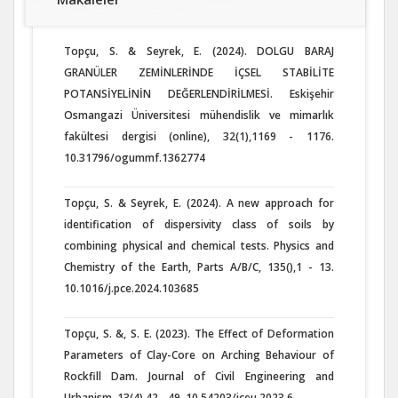
Topçu, S. & Seyrek, E. (2024). DOLGU BARAJ
GRANÜLER ZEMİNLERİNDE İÇSEL STABİLİTE
POTANSİYELİNİN DEĞERLENDİRİLMESİ. Eskişehir
Osmangazi Üniversitesi mühendislik ve mimarlık
fakültesi dergisi (online), 32(1),1169 - 1176.
10.31796/ogummf.1362774
Topçu, S. & Seyrek, E. (2024). A new approach for
identification of dispersivity class of soils by
combining physical and chemical tests. Physics and
Chemistry of the Earth, Parts A/B/C, 135(),1 - 13.
10.1016/j.pce.2024.103685
Topçu, S. &, S. E. (2023). The Effect of Deformation
Parameters of Clay-Core on Arching Behaviour of
Rockfill Dam. Journal of Civil Engineering and
Urbanism, 13(4),42 - 49. 10.54203/jceu.2023.6