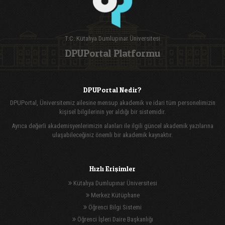
T.C. Kütahya Dumlupınar Üniversitesi
DPUPortal Platformu
DPUPortal Nedir?
DPUPortal, Üniversitemiz ailesine mensup akademik ve idari tüm personelimizin
kişisel bilgilerinin yer aldığı bir sistemidir.
Ayrıca değerli akademisyenlerimizin alanları ile ilgili güncel akademik yazılarına
ulaşabileceğiniz önemli bir akademik kaynaktır.
Hızlı Erişimler
Kütahya Dumlupınar Üniversitesi
Merkez Kütüphane
Öğrenci Bilgi Sistemi
Öğrenci İşleri Daire Başkanlığı