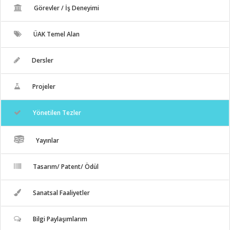
Görevler / İş Deneyimi
ÜAK Temel Alan
Dersler
Projeler
Yönetilen Tezler
Yayınlar
Tasarım/ Patent/ Ödül
Sanatsal Faaliyetler
Bilgi Paylaşımlarım