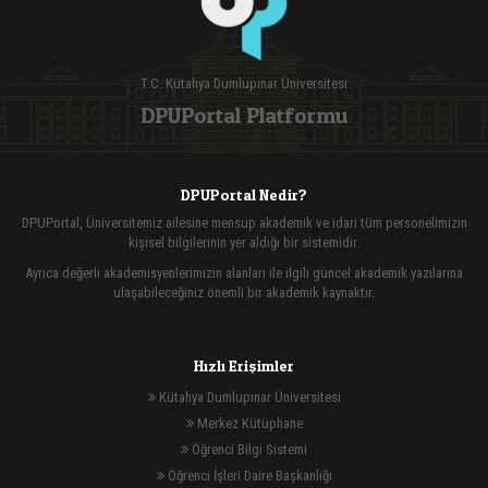
T.C. Kütahya Dumlupınar Üniversitesi
DPUPortal Platformu
DPUPortal Nedir?
DPUPortal, Üniversitemiz ailesine mensup akademik ve idari tüm personelimizin
kişisel bilgilerinin yer aldığı bir sistemidir.
Ayrıca değerli akademisyenlerimizin alanları ile ilgili güncel akademik yazılarına
ulaşabileceğiniz önemli bir akademik kaynaktır.
Hızlı Erişimler
Kütahya Dumlupınar Üniversitesi
Merkez Kütüphane
Öğrenci Bilgi Sistemi
Öğrenci İşleri Daire Başkanlığı