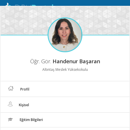
Mobil
Menü
Öğr. Gör.
Handenur Başaran
Altıntaş Meslek Yüksekokulu
Profil
Kişisel
Eğitim Bilgileri