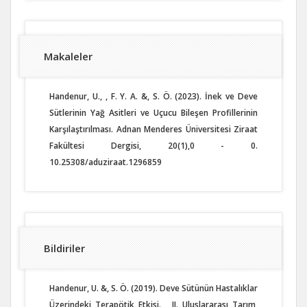
Makaleler
Handenur, U., , F. Y. A. &, S. Ö. (2023). İnek ve Deve
Sütlerinin Yağ Asitleri ve Uçucu Bileşen Profillerinin
Karşılaştırılması. Adnan Menderes Üniversitesi Ziraat
Fakültesi Dergisi, 20(1),0 - 0.
10.25308/aduziraat.1296859
Bildiriler
Handenur, U. &, S. Ö. (2019). Deve Sütünün Hastalıklar
Üzerindeki Terapötik Etkisi. , II. Uluslararası Tarım,