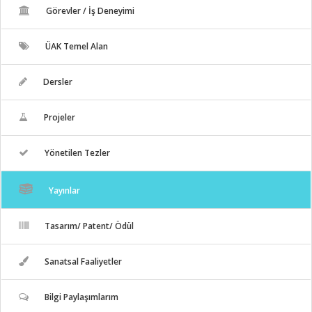
Görevler / İş Deneyimi
ÜAK Temel Alan
Dersler
Projeler
Yönetilen Tezler
Yayınlar
Tasarım/ Patent/ Ödül
Sanatsal Faaliyetler
Bilgi Paylaşımlarım