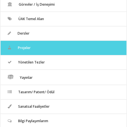
Görevler / İş Deneyimi
ÜAK Temel Alan
Dersler
Projeler
Yönetilen Tezler
Yayınlar
Tasarım/ Patent/ Ödül
Sanatsal Faaliyetler
Bilgi Paylaşımlarım