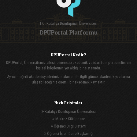
T.C. Kütahya Dumlupınar Üniversitesi
DPUPortal Platformu
DPUPortal Nedir?
DPUPortal, Üniversitemiz ailesine mensup akademik ve idari tüm personelimizin
kişisel bilgilerinin yer aldığı bir sistemidir.
Ayrıca değerli akademisyenlerimizin alanları ile ilgili güncel akademik yazılarına
ulaşabileceğiniz önemli bir akademik kaynaktır.
Hızlı Erişimler
Kütahya Dumlupınar Üniversitesi
Merkez Kütüphane
Öğrenci Bilgi Sistemi
Öğrenci İşleri Daire Başkanlığı