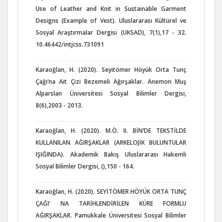
Use of Leather and Knit in Sustainable Garment
Designs (Example of Vest). Uluslararası Kültürel ve
Sosyal Araştırmalar Dergisi (UKSAD), 7(1),17 - 32.
10.46442/intjcss.731091
Karaoğlan, H. (2020). Seyitömer Höyük Orta Tunç
Çağı’na Ait Çizi Bezemeli Ağırşaklar. Anemon Muş
Alparslan Üniversitesi Sosyal Bilimler Dergisi,
8(6),2003 - 2013.
Karaoğlan, H. (2020). M.Ö. II. BİN’DE TEKSTİLDE
KULLANILAN AĞIRŞAKLAR (ARKELOJİK BULUNTULAR
IŞIĞINDA). Akademik Bakış Uluslararası Hakemli
Sosyal Bilimler Dergisi, (),150 - 164.
Karaoğlan, H. (2020). SEYİTÖMER HÖYÜK ORTA TUNÇ
ÇAĞI’ NA TARİHLENDİRİLEN KÜRE FORMLU
AĞIRŞAKLAR. Pamukkale Üniversitesi Sosyal Bilimler