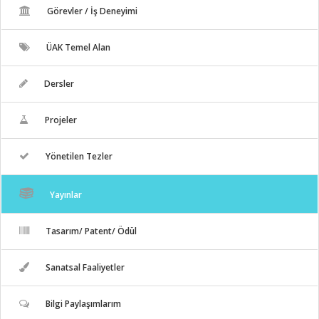
Görevler / İş Deneyimi
ÜAK Temel Alan
Dersler
Projeler
Yönetilen Tezler
Yayınlar
Tasarım/ Patent/ Ödül
Sanatsal Faaliyetler
Bilgi Paylaşımlarım