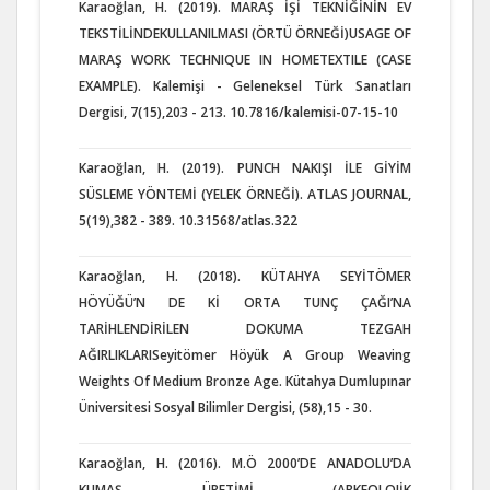
Karaoğlan, H. (2019). MARAŞ İŞİ TEKNİĞİNİN EV
TEKSTİLİNDEKULLANILMASI (ÖRTÜ ÖRNEĞİ)USAGE OF
MARAŞ WORK TECHNIQUE IN HOMETEXTILE (CASE
EXAMPLE). Kalemişi - Geleneksel Türk Sanatları
Dergisi, 7(15),203 - 213. 10.7816/kalemisi-07-15-10
Karaoğlan, H. (2019). PUNCH NAKIŞI İLE GİYİM
SÜSLEME YÖNTEMİ (YELEK ÖRNEĞİ). ATLAS JOURNAL,
5(19),382 - 389. 10.31568/atlas.322
Karaoğlan, H. (2018). KÜTAHYA SEYİTÖMER
HÖYÜĞÜ’N DE Kİ ORTA TUNÇ ÇAĞI’NA
TARİHLENDİRİLEN DOKUMA TEZGAH
AĞIRLIKLARISeyitömer Höyük A Group Weaving
Weights Of Medium Bronze Age. Kütahya Dumlupınar
Üniversitesi Sosyal Bilimler Dergisi, (58),15 - 30.
Karaoğlan, H. (2016). M.Ö 2000’DE ANADOLU’DA
KUMAŞ ÜRETİMİ (ARKEOLOJİK