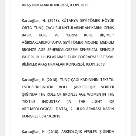
ARAŞTIRMALARI KONGRESİ, 03.09.2018
Karaoğlan, H. (2018). KÜTAHYA SEYİTÖMER HÖYÜK
ORTA TUNÇ ÇAĞI BULUNTULARINDAN“KARNI GENİŞ
BASIK KÜRE VE YARIM KÜRE BİÇİMLİ”
AĞIRŞAKLARKÜTAHYA SEYİTÖMER MOUND MEDIUM
BRONZE AGE SPHERICALORSEMI-SPHERICAL SPINDLE
WHORL, III. ULUSLARARASI TÜRK COĞRAFYASI SOSYAL
BİLİMLER ARAŞTIRMALARI KONGRESİ, 03.09.2018
Karaoğlan, H. (2018). TUNÇ ÇAĞI KADINININ TEKSTİL
ENDÜSTRİSİNDEKİ ROLÜ (ARKEOLOJİK VERİLER
IŞIĞINDA)THE ROLE OF BRONZE AGE WOMEN IN THE
TEXTILE INDUSTRY (IN THE LİGHT OF
ARCHAEOLOGİCAL DATA), 2. ULUSLARARASI KADIN
KONGRESİ, 04.10.2018
Karaoğlan, H. (2018). ARKEOLOJİK VERİLER IŞIĞINDA