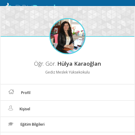
Mobil
Menü
Öğr. Gör.
Hülya Karaoğlan
Gediz Meslek Yüksekokulu
Profil
Kişisel
Eğitim Bilgileri