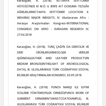
Karaoğlan, H. (2018). KÜTAHYA SEYİTÖMER
HÖYÜĞÜ’NDE Kİ M.Ö. II. BİN’E AİT DOKUMA TEZGÂH
AĞIRLIKLARIKÜTAHYA SEYİTÖMER LOCATION II.
WEAVING MAJOR WEIGHTS, IV. Uluslararası Afro -
Avrasya Araştırmaları Kongresi-INTERNATIONAL
CONGRESS ON AFRO - EURASIAN RESEARCH IV,
27.04.2018
Karaoğlan, H. (2018). TUNÇ ÇAĞI’N DA DERİCİLİK VE
DERİ ÜRÜNLERİ(ARKEOLOJİK VERİLER
IŞIĞINDA)LEATHER AND LEATHER PRODUCTSIN
MEDIUM BRONZE(INTHELIGHT OF ARCHEOLOGICAL
DATA), III. ULUSLARARASI TÜRK COĞRAFYASI SOSYAL
BİLİMLER ARAŞTIRMALARI KONGRESİ, 03.09.2018
Karaoğlan, H. (2018). PUNCH NAKIŞI İLE GİYİM
SÜSLEME YÖNTEMİ(YELEK ÖRNEĞİ)PUNCH WORK OF
GARMENT ORNAMENT(WAISTCOATEXAMPLE), III.
ULUSLARARASI TÜRK COĞRAFYASI SOSYAL BİLİMLER