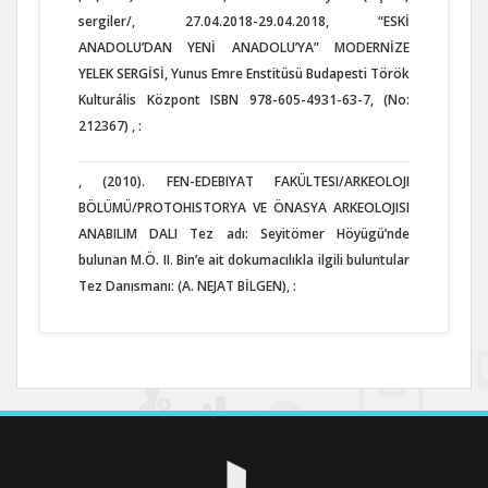
sergiler/, 27.04.2018-29.04.2018, “ESKİ
ANADOLU’DAN YENİ ANADOLU’YA” MODERNİZE
YELEK SERGİSİ, Yunus Emre Enstitüsü Budapesti Török
Kulturális Központ ISBN 978-605-4931-63-7, (No:
212367) , :
, (2010). FEN-EDEBIYAT FAKÜLTESI/ARKEOLOJI
BÖLÜMÜ/PROTOHISTORYA VE ÖNASYA ARKEOLOJISI
ANABILIM DALI Tez adı: Seyitömer Höyügü’nde
bulunan M.Ö. II. Bin’e ait dokumacılıkla ilgili buluntular
Tez Danısmanı: (A. NEJAT BİLGEN), :