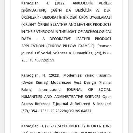
Karaoğlan, H. (2022). ARKEOLOJİK VERİLER
IŞIĞINDATUNÇ ÇAĞI’N DA DERİCİLİK VE DERİ
ÜRÜNLERİ1- DEKORATİF BİR DERİ ÜRÜN UYGULAMASI
(KIRLENT ÖRNEĞİ) LEATHER AND LEATHER PRODUCTS
IN THE BATHROOM IN THE LIGHT OF ARCHEOLOGICAL
DATA - A DECORATIVE LEATHER PRODUCT
APPLICATION (THROW PİLLOW EXAMPLE). Pearson
Journal Of Social Sciences & Humanities, (21),192 -
205. 10.46872/pj.59
Karaoğlan, H. (2022). Modernize Yelek Tasarımı
(Divitin Kumaş) Modernized Vest Design (Flannel
Fabric). International JOURNAL OF SOCIAL,
HUMANITIES AND ADMINISTRATIVE SCIENCES Open
Access Refereed E-Journal & Refereed & Indexed,
(57),1354 - 1361. 10.29228/JOSHAS.64831
Karaoğlan, H. (2021). SEYİTÖMER HÖYÜK ORTA TUNÇ