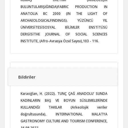
BULUNTULARIŞIĞINDA)FABRIC PRODUCTION IN
ANATOLIA BC 2000 (IN THE LIGHT OF
ARCHAEOLOGICALFINDINGS). YÜZÜNCÜ YIL
ÜNİVERSİTESİSOSYAL BİLİMLER ENSTİTÜSÜ
DERGİSİTHE JOURNAL OF SOCIAL SCIENCES
INSTITUTE, (Afro-Avrasya Özel Sayısı),103 - 116.
Bildiriler
Karaoğlan, H. (2022). TUNÇ ÇAĞ ANADOLU’ SUNDA
KADINLARIN BAŞ VE BOYUN SÜSLEMELERİNDE
KULLANDIĞI TAKILAR (Arkeolojik veriler
doğrultusunda), INTERNATIONAL MALATYA
GASTRONOMY CULTURE AND TOURISM CONFERENCE,
16.09.2022