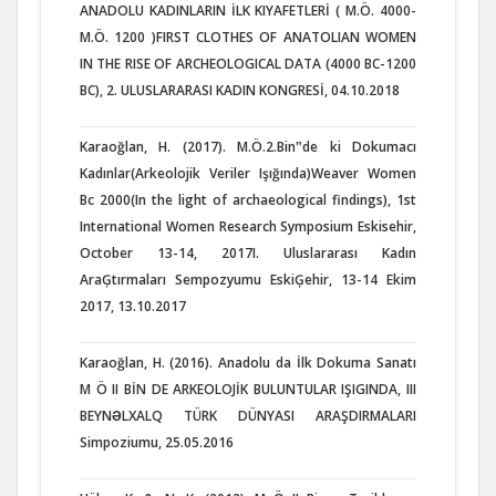
ANADOLU KADINLARIN İLK KIYAFETLERİ ( M.Ö. 4000-
M.Ö. 1200 )FIRST CLOTHES OF ANATOLIAN WOMEN
IN THE RISE OF ARCHEOLOGICAL DATA (4000 BC-1200
BC), 2. ULUSLARARASI KADIN KONGRESİ, 04.10.2018
Karaoğlan, H. (2017). M.Ö.2.Bin‟de ki Dokumacı
Kadınlar(Arkeolojik Veriler Işığında)Weaver Women
Bc 2000(In the light of archaeological findings), 1st
International Women Research Symposium Eskisehir,
October 13-14, 2017I. Uluslararası Kadın
AraĢtırmaları Sempozyumu EskiĢehir, 13-14 Ekim
2017, 13.10.2017
Karaoğlan, H. (2016). Anadolu da İlk Dokuma Sanatı
M Ö II BİN DE ARKEOLOJİK BULUNTULAR IŞIGINDA, III
BEYNƏLXALQ TÜRK DÜNYASI ARAŞDIRMALARI
Simpoziumu, 25.05.2016