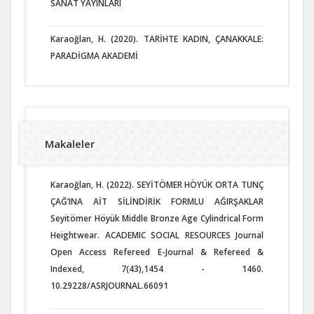
SANAT YAYINLARI
Karaoğlan, H. (2020). TARİHTE KADIN, ÇANAKKALE:
PARADİGMA AKADEMİ
Makaleler
Karaoğlan, H. (2022). SEYİTÖMER HÖYÜK ORTA TUNÇ
ÇAĞ’INA AİT SİLİNDİRİK FORMLU AĞIRŞAKLAR
Seyitömer Höyük Middle Bronze Age Cylindrical Form
Heightwear. ACADEMIC SOCIAL RESOURCES Journal
Open Access Refereed E-Journal & Refereed &
Indexed, 7(43),1454 - 1460.
10.29228/ASRJOURNAL.66091