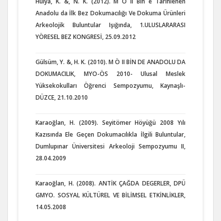
Hülya, K. &, N. K. (2012). M Ö II Bin e Tarihlenen
Anadolu da İlk Bez Dokumacılığı Ve Dokuma Ürünleri
Arkeolojik Buluntular Işığında, 1.ULUSLARARASI
YÖRESEL BEZ KONGRESİ, 25.09.2012
Gülsüm, Y. &, H. K. (2010). M Ö II BİN DE ANADOLU DA
DOKUMACILIK, MYO-ÖS 2010- Ulusal Meslek
Yüksekokulları Öğrenci Sempozyumu, Kaynaşlı-
DÜZCE, 21.10.2010
Karaoğlan, H. (2009). Seyitömer Höyüğü 2008 Yılı
Kazısında Ele Geçen Dokumacılıkla İlgili Buluntular,
Dumlupınar Üniversitesi Arkeoloji Sempozyumu II,
28.04.2009
Karaoğlan, H. (2008). ANTİK ÇAĞDA DEGERLER, DPÜ
GMYO. SOSYAL KÜLTÜREL VE BİLİMSEL ETKİNLİKLER,
14.05.2008