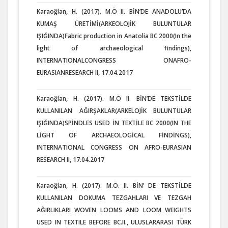
Karaoğlan, H. (2017). M.Ö II. BİN’DE ANADOLU’DA
KUMAŞ ÜRETİMİ(ARKEOLOJİK BULUNTULAR
IŞIĞINDA)Fabric production in Anatolia BC 2000(In the
light of archaeological findings),
INTERNATIONALCONGRESS ONAFRO-
EURASIANRESEARCH II, 17.04.2017
Karaoğlan, H. (2017). M.Ö II. BİN’DE TEKSTİLDE
KULLANILAN AĞIRŞAKLAR(ARKELOJİK BULUNTULAR
IŞIĞINDA)SPİNDLES USED İN TEXTİLE BC 2000(IN THE
LİGHT OF ARCHAEOLOGİCAL FİNDİNGS),
INTERNATIONAL CONGRESS ON AFRO-EURASIAN
RESEARCH II, 17.04.2017
Karaoğlan, H. (2017). M.Ö. II. BİN’ DE TEKSTİLDE
KULLANILAN DOKUMA TEZGAHLARI VE TEZGAH
AĞIRLIKLARI WOVEN LOOMS AND LOOM WEIGHTS
USED IN TEXTILE BEFORE BC.II., ULUSLARARASI TÜRK