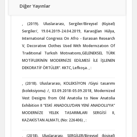
Diğer Yayınlar
, (2019). Uluslararası, Sergiler/Bireysel (Kişisel)
Sergiler/, 19.04.2019-24.04.2019, Karaoğlan Hülya,
Internatıonal Congress On Afro - Eurasıan Research
V, Decoratıve Clothes Used Wıth Modernızatıon Of
Tradıtıonal Turkısh Motıvatıons,GELENEKSEL TÜRK
MOTİFLERİNİN MODERNİZE EDİLMESİ İLE İŞLENEN
DEKORATİF ÖRTÜLER”. KKTC, Lefkoşa. , :
, (2018). Uluslararası, KOLEKSİYON /Giysi tasarımı
(koleksiyonu) /, 03.09.2018-05.09.2018, Modernized
Vest Designs from Old Anatolia to New Anatolia
Exhibition II “ESKİ ANADOLU’DAN YENİ ANADOLU’YA”
MODERNİZE YELEK TASARIMLARI SERGİSİ II,
KAZAKİSTAN ALMATI, (No: 226406) , :
, (2018). Uluslararası, SERGİLER/Bireysel (kişisel)