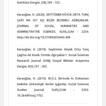
Enstitüsü Dergisi, (38),109 - 132.
Karaoğlan, H. (2020). SEYİTÖMER HÖYÜK ORTA TUNÇ
ÇAĞ’I NA AİT AÇI BİÇİM BEZEMELİ AĞIRŞAKLAR.
JOURNAL OF SOCIAL, HUMANITIES AND
ADMINISTRATIVE SCIENCES, 6(34),2244 - 2254.
http://dx.doi.org/10.31589/JOSHAS.498
Karaoğlan, H. (2019). Seyitömer Höyük Orta Tunç
Çağı’na Ait Konik Formlu Ağırşaklar1. Social Sciences
Research Journal (SSRJ) Sosyal Bilimler Araştırma
Dergisi, 8(3),191 - 203.
Karaoğlan, H. (2019). M.Ö.2. Bin’xxde ki Dokumacı
Kadınlar (Arkeolojik Veriler Işığında). Social Sciences
Studies Journal, 5(45),5246 - 5253.
10.26449/sssj.1752