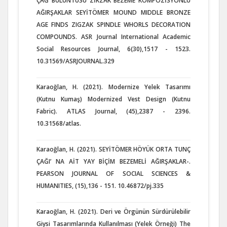
ÇAĞ BULUNTUSU ZİKZAK BEZEME KOMPOZİSYONLU
AĞIRŞAKLAR SEYİTÖMER MOUND MIDDLE BRONZE
AGE FINDS ZIGZAK SPINDLE WHORLS DECORATION
COMPOUNDS. ASR Journal International Academic
Social Resources Journal, 6(30),1517 - 1523.
10.31569/ASRJOURNAL.329
Karaoğlan, H. (2021). Modernize Yelek Tasarımı
(Kutnu Kumaş) Modernized Vest Design (Kutnu
Fabric). ATLAS Journal, (45),2387 - 2396.
10.31568/atlas.
Karaoğlan, H. (2021). SEYİTÖMER HÖYÜK ORTA TUNÇ
ÇAĞI’ NA AİT YAY BİÇİM BEZEMELİ AĞIRŞAKLAR-.
PEARSON JOURNAL OF SOCIAL SCIENCES &
HUMANITIES, (15),136 - 151. 10.46872/pj.335
Karaoğlan, H. (2021). Deri ve Örgünün Sürdürülebilir
Giysi Tasarımlarında Kullanılması (Yelek Örneği) The