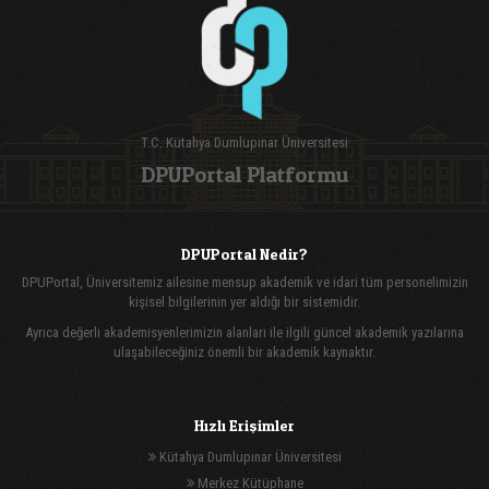
T.C. Kütahya Dumlupınar Üniversitesi
DPUPortal Platformu
DPUPortal Nedir?
DPUPortal, Üniversitemiz ailesine mensup akademik ve idari tüm personelimizin
kişisel bilgilerinin yer aldığı bir sistemidir.
Ayrıca değerli akademisyenlerimizin alanları ile ilgili güncel akademik yazılarına
ulaşabileceğiniz önemli bir akademik kaynaktır.
Hızlı Erişimler
Kütahya Dumlupınar Üniversitesi
Merkez Kütüphane