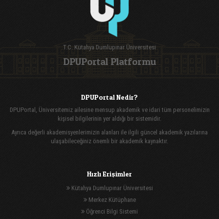
T.C. Kütahya Dumlupınar Üniversitesi
DPUPortal Platformu
DPUPortal Nedir?
DPUPortal, Üniversitemiz ailesine mensup akademik ve idari tüm personelimizin
kişisel bilgilerinin yer aldığı bir sistemidir.
Ayrıca değerli akademisyenlerimizin alanları ile ilgili güncel akademik yazılarına
ulaşabileceğiniz önemli bir akademik kaynaktır.
Hızlı Erişimler
Kütahya Dumlupınar Üniversitesi
Merkez Kütüphane
Öğrenci Bilgi Sistemi