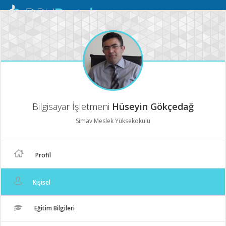
Mobil
Menü
Bilgisayar İşletmeni
Hüseyin Gökçedağ
Simav Meslek Yüksekokulu
Profil
Kişisel
Eğitim Bilgileri