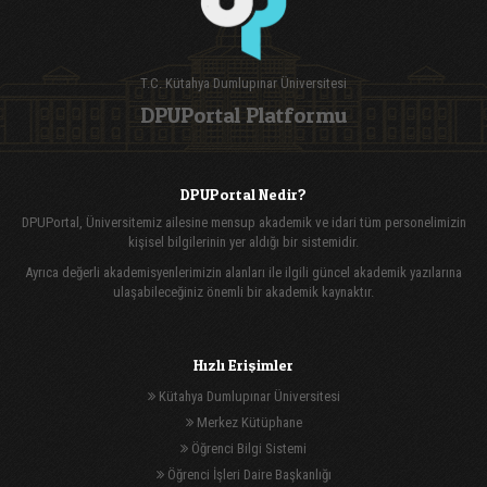
T.C. Kütahya Dumlupınar Üniversitesi
DPUPortal Platformu
DPUPortal Nedir?
DPUPortal, Üniversitemiz ailesine mensup akademik ve idari tüm personelimizin
kişisel bilgilerinin yer aldığı bir sistemidir.
Ayrıca değerli akademisyenlerimizin alanları ile ilgili güncel akademik yazılarına
ulaşabileceğiniz önemli bir akademik kaynaktır.
Hızlı Erişimler
Kütahya Dumlupınar Üniversitesi
Merkez Kütüphane
Öğrenci Bilgi Sistemi
Öğrenci İşleri Daire Başkanlığı