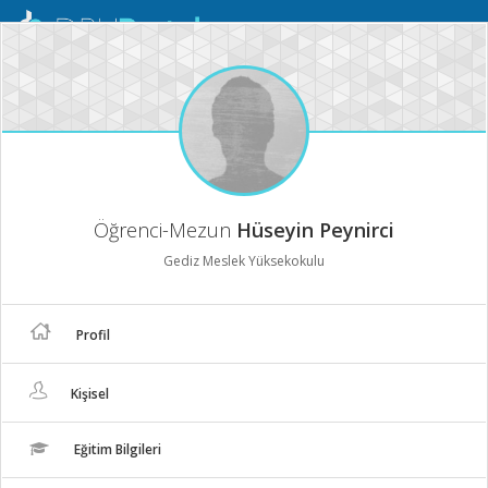
Mobil
Menü
Öğrenci-Mezun
Hüseyin Peynirci
Gediz Meslek Yüksekokulu
Profil
Kişisel
Eğitim Bilgileri