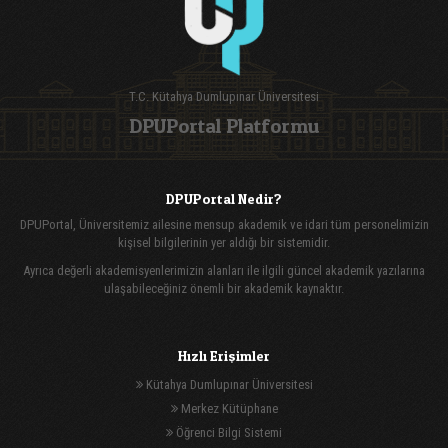
T.C. Kütahya Dumlupınar Üniversitesi
DPUPortal Platformu
DPUPortal Nedir?
DPUPortal, Üniversitemiz ailesine mensup akademik ve idari tüm personelimizin
kişisel bilgilerinin yer aldığı bir sistemidir.
Ayrıca değerli akademisyenlerimizin alanları ile ilgili güncel akademik yazılarına
ulaşabileceğiniz önemli bir akademik kaynaktır.
Hızlı Erişimler
Kütahya Dumlupınar Üniversitesi
Merkez Kütüphane
Öğrenci Bilgi Sistemi