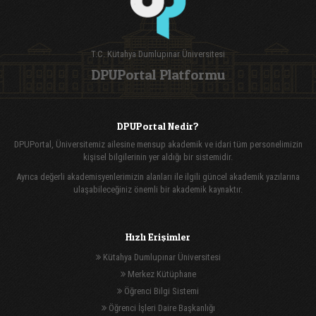
T.C. Kütahya Dumlupınar Üniversitesi
DPUPortal Platformu
DPUPortal Nedir?
DPUPortal, Üniversitemiz ailesine mensup akademik ve idari tüm personelimizin
kişisel bilgilerinin yer aldığı bir sistemidir.
Ayrıca değerli akademisyenlerimizin alanları ile ilgili güncel akademik yazılarına
ulaşabileceğiniz önemli bir akademik kaynaktır.
Hızlı Erişimler
Kütahya Dumlupınar Üniversitesi
Merkez Kütüphane
Öğrenci Bilgi Sistemi
Öğrenci İşleri Daire Başkanlığı