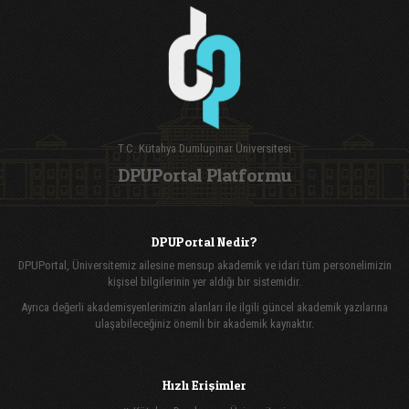
T.C. Kütahya Dumlupınar Üniversitesi
DPUPortal Platformu
DPUPortal Nedir?
DPUPortal, Üniversitemiz ailesine mensup akademik ve idari tüm personelimizin
kişisel bilgilerinin yer aldığı bir sistemidir.
Ayrıca değerli akademisyenlerimizin alanları ile ilgili güncel akademik yazılarına
ulaşabileceğiniz önemli bir akademik kaynaktır.
Hızlı Erişimler