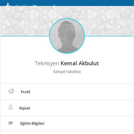
Mobil
Menü
Teknisyen
Kemal Akbulut
İlahiyat Fakültesi
Profil
Kişisel
Eğitim Bilgileri