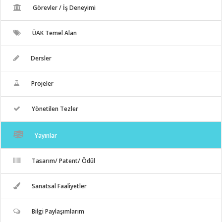
Görevler / İş Deneyimi
ÜAK Temel Alan
Dersler
Projeler
Yönetilen Tezler
Yayınlar
Tasarım/ Patent/ Ödül
Sanatsal Faaliyetler
Bilgi Paylaşımlarım