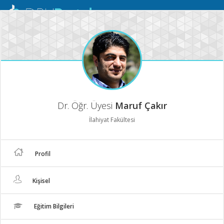
Mobil
Menü
Dr. Öğr. Üyesi
Maruf Çakır
İlahiyat Fakültesi
Profil
Kişisel
Eğitim Bilgileri