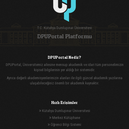
T.C. Kütahya Dumlupınar Üniversitesi
DPUPortal Platformu
DPUPortal Nedir?
DPUPortal, Üniversitemiz ailesine mensup akademik ve idari tüm personelimizin
kişisel bilgilerinin yer aldığı bir sistemidir.
Ayrıca değerli akademisyenlerimizin alanları ile ilgili güncel akademik yazılarına
ulaşabileceğiniz önemli bir akademik kaynaktır.
Hızlı Erişimler
Kütahya Dumlupınar Üniversitesi
Merkez Kütüphane
Öğrenci Bilgi Sistemi