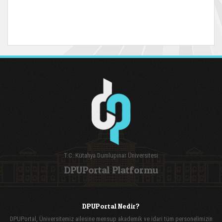
T.C. Kütahya Dumlupınar Üniversitesi
DPUPortal Platformu
DPUPortal Nedir?
DPUPortal, Üniversitemiz ailesine mensup akademik ve idari tüm personelimizin