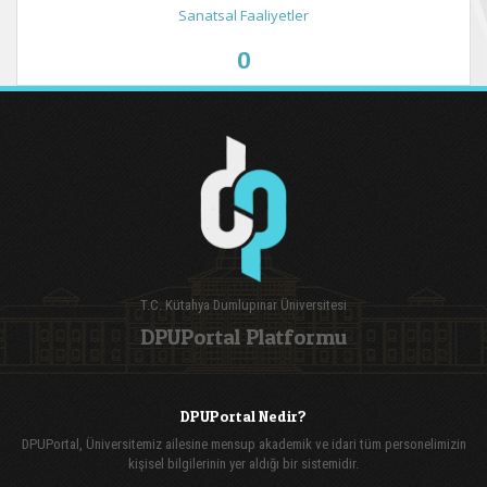
Sanatsal Faaliyetler
0
T.C. Kütahya Dumlupınar Üniversitesi
DPUPortal Platformu
DPUPortal Nedir?
DPUPortal, Üniversitemiz ailesine mensup akademik ve idari tüm personelimizin
kişisel bilgilerinin yer aldığı bir sistemidir.