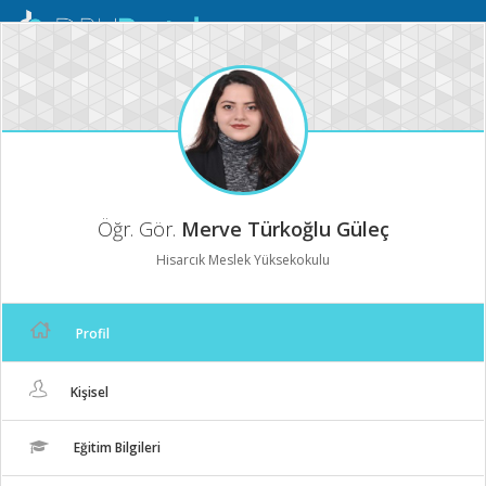
Mobil
Menü
Öğr. Gör.
Merve Türkoğlu Güleç
Hisarcık Meslek Yüksekokulu
Profil
Kişisel
Eğitim Bilgileri