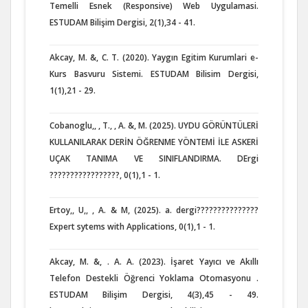
Temelli Esnek (Responsive) Web Uygulamasi.
ESTUDAM Bilişim Dergisi, 2(1),34 - 41.
Akcay, M. &, C. T. (2020). Yaygın Egitim Kurumlari e-
Kurs Basvuru Sistemi. ESTUDAM Bilisim Dergisi,
1(1),21 - 29.
Cobanoglu,, , T., , A. &, M. (2025). UYDU GÖRÜNTÜLERİ
KULLANILARAK DERİN ÖĞRENME YÖNTEMİ İLE ASKERİ
UÇAK TANIMA VE SINIFLANDIRMA. DErgi
?????????????????, 0(1),1 - 1.
Ertoy,, U,, , A. & M, (2025). a. dergi???????????????
Expert sytems with Applications, 0(1),1 - 1.
Akcay, M. &, . A. A. (2023). İşaret Yayıcı ve Akıllı
Telefon Destekli Öğrenci Yoklama Otomasyonu .
ESTUDAM Bilişim Dergisi, 4(3),45 - 49.