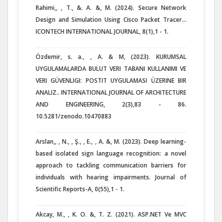
Rahimi,, , T., &. A. &, M. (2024). Secure Network
Design and Simulation Using Cisco Packet Tracer...
ICONTECH INTERNATIONAL JOURNAL, 8(1),1 - 1.
Özdemir, s. a., , A. & M, (2023). KURUMSAL
UYGULAMALARDA BULUT VERI TABANI KULLANIMI VE
VERI GÜVENLIGI: POSTIT UYGULAMASI ÜZERINE BIR
ANALIZ.. INTERNATIONAL JOURNAL OF ARCHITECTURE
AND ENGINEERING, 2(3),83 - 86.
10.5281/zenodo.10470883
Arslan,, , N., , Ş., , E., , A. &, M. (2023). Deep learning-
based isolated sign language recognition: a novel
approach to tackling communication barriers for
individuals with hearing impairments. Journal of
Scientific Reports-A, 0(55),1 - 1.
Akcay, M., , K. O. &, T. Z. (2021). ASP.NET Ve MVC