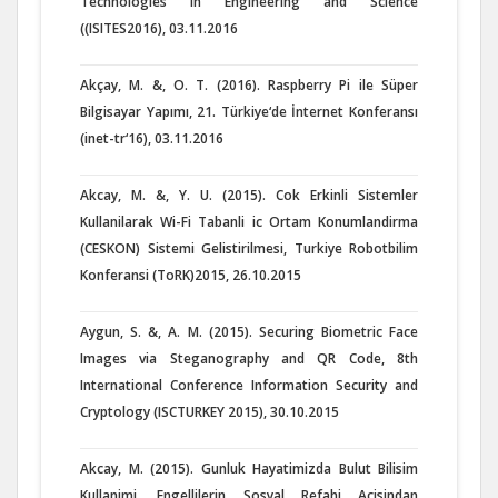
Technologies in Engineering and Science
((ISITES2016), 03.11.2016
Akçay, M. &, O. T. (2016). Raspberry Pi ile Süper
Bilgisayar Yapımı, 21. Türkiye‘de İnternet Konferansı
(inet-tr‘16), 03.11.2016
Akcay, M. &, Y. U. (2015). Cok Erkinli Sistemler
Kullanilarak Wi-Fi Tabanli ic Ortam Konumlandirma
(CESKON) Sistemi Gelistirilmesi, Turkiye Robotbilim
Konferansi (ToRK)2015, 26.10.2015
Aygun, S. &, A. M. (2015). Securing Biometric Face
Images via Steganography and QR Code, 8th
International Conference Information Security and
Cryptology (ISCTURKEY 2015), 30.10.2015
Akcay, M. (2015). Gunluk Hayatimizda Bulut Bilisim
Kullanimi, Engellilerin Sosyal Refahi Acisindan