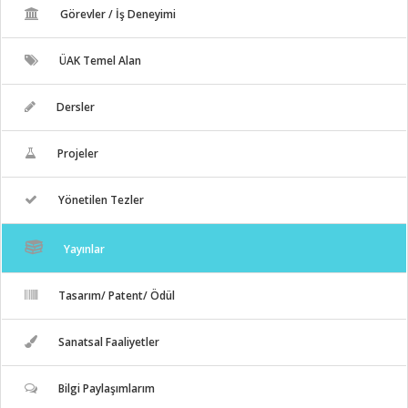
Görevler / İş Deneyimi
ÜAK Temel Alan
Dersler
Projeler
Yönetilen Tezler
Yayınlar
Tasarım/ Patent/ Ödül
Sanatsal Faaliyetler
Bilgi Paylaşımlarım