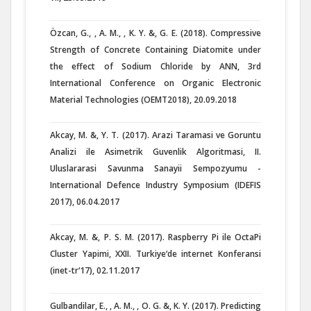
Özcan, G., , A. M., , K. Y. &, G. E. (2018). Compressive
Strength of Concrete Containing Diatomite under
the effect of Sodium Chloride by ANN, 3rd
International Conference on Organic Electronic
Material Technologies (OEMT2018), 20.09.2018
Akcay, M. &, Y. T. (2017). Arazi Taramasi ve Goruntu
Analizi ile Asimetrik Guvenlik Algoritmasi, II.
Uluslararasi Savunma Sanayii Sempozyumu -
International Defence Industry Symposium (IDEFIS
2017), 06.04.2017
Akcay, M. &, P. S. M. (2017). Raspberry Pi ile OctaPi
Cluster Yapimi, XXII. Turkiye‘de internet Konferansi
(inet-tr‘17), 02.11.2017
Gulbandilar, E., , A. M., , O. G. &, K. Y. (2017). Predicting