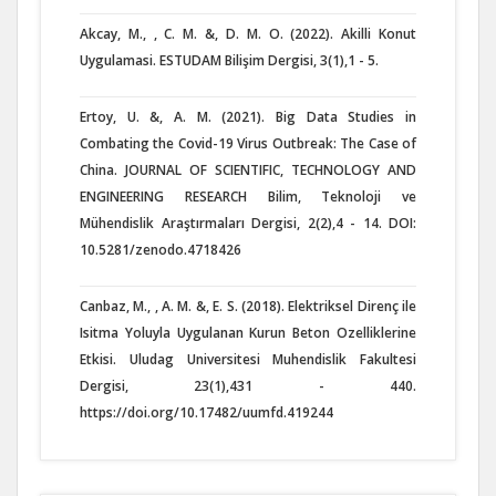
Akcay, M., , C. M. &, D. M. O. (2022). Akilli Konut
Uygulamasi. ESTUDAM Bilişim Dergisi, 3(1),1 - 5.
Ertoy, U. &, A. M. (2021). Big Data Studies in
Combating the Covid-19 Virus Outbreak: The Case of
China. JOURNAL OF SCIENTIFIC, TECHNOLOGY AND
ENGINEERING RESEARCH Bilim, Teknoloji ve
Mühendislik Araştırmaları Dergisi, 2(2),4 - 14. DOI:
10.5281/zenodo.4718426
Canbaz, M., , A. M. &, E. S. (2018). Elektriksel Direnç ile
Isitma Yoluyla Uygulanan Kurun Beton Ozelliklerine
Etkisi. Uludag Universitesi Muhendislik Fakultesi
Dergisi, 23(1),431 - 440.
https://doi.org/10.17482/uumfd.419244