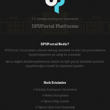
T.C. Kütahya Dumlupınar Üniversitesi
DPUPortal Platformu
DPUPortal Nedir?
DPUPortal, Üniversitemiz ailesine mensup akademik ve idari tüm personelimizin
kişisel bilgilerinin yer aldığı bir sistemidir.
Ayrıca değerli akademisyenlerimizin alanları ile ilgili güncel akademik yazılarına
ulaşabileceğiniz önemli bir akademik kaynaktır.
Hızlı Erişimler
Kütahya Dumlupınar Üniversitesi
Merkez Kütüphane
Öğrenci Bilgi Sistemi
Öğrenci İşleri Daire Başkanlığı