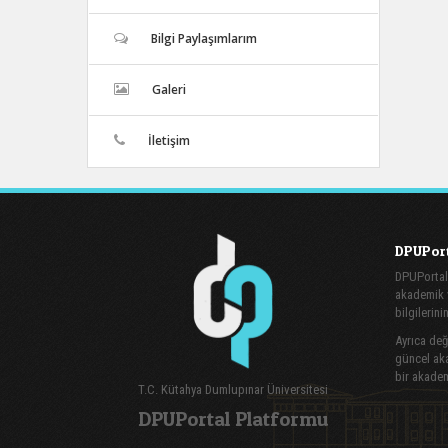
Bilgi Paylaşımlarım
Galeri
İletişim
DPUPort
DPUPortal
akademik v
bilgilerini
Ayrıca değe
güncel aka
bir akadem
T.C. Kütahya Dumlupınar Üniversitesi
DPUPortal Platformu