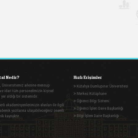
al Nedir?
Hızlı Erişimler
, Üniversitemiz ailesine mensup
Kütahya Dumlupınar Üniversitesi
e idari tüm personelimizin kişisel
Merkez Kütüphane
n yer aldığı bir sistemidir.
Öğrenci Bilgi Sistemi
rli akademisyenlerimizin alanları ile ilgili
Öğrenci İşleri Daire Başkanlığı
demik yazılarına ulaşabileceğiniz önemli
Bilgi İşlem Daire Başkanlığı
ik kaynaktır.