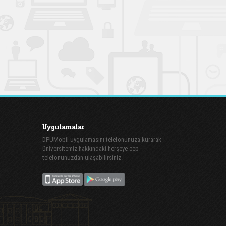
Uygulamalar
DPUMobil uygulamasını telefonunuza kurarak
üniversitemiz hakkındaki herşeye cep
telefonunuzdan ulaşabilirsiniz.