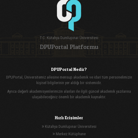
T.C. Kütahya Dumlupınar Üniversitesi
DPUPortal Platformu
DPUPortal Nedir?
DPUPortal, Üniversitemiz ailesine mensup akademik ve idari tüm personelimizin
kişisel bilgilerinin yer aldığı bir sistemidir.
Ayrıca değerli akademisyenlerimizin alanları ile ilgili güncel akademik yazılarına
ulaşabileceğiniz önemli bir akademik kaynaktır.
Hızlı Erişimler
Kütahya Dumlupınar Üniversitesi
Merkez Kütüphane