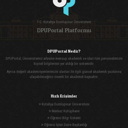
T.C. Kütahya Dumlupınar Üniversitesi
DPUPortal Platformu
DPUPortal Nedir?
DPUPortal, Üniversitemiz ailesine mensup akademik ve idari tüm personelimizin
kişisel bilgilerinin yer aldığı bir sistemidir.
Ayrıca değerli akademisyenlerimizin alanları ile ilgili güncel akademik yazılarına
ulaşabileceğiniz önemli bir akademik kaynaktır.
Hızlı Erişimler
Kütahya Dumlupınar Üniversitesi
Merkez Kütüphane
Öğrenci Bilgi Sistemi
Öğrenci İşleri Daire Başkanlığı