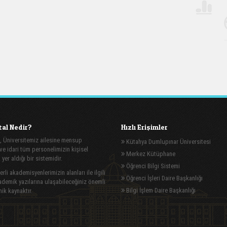
al Nedir?
Hızlı Erişimler
, Üniversitemiz ailesine mensup
Kütahya Dumlupınar Üniversitesi
e idari tüm personelimizin kişisel
Merkez Kütüphane
n yer aldığı bir sistemidir.
Öğrenci Bilgi Sistemi
rli akademisyenlerimizin alanları ile ilgili
Öğrenci İşleri Daire Başkanlığı
demik yazılarına ulaşabileceğiniz önemli
Bilgi İşlem Daire Başkanlığı
ik kaynaktır.