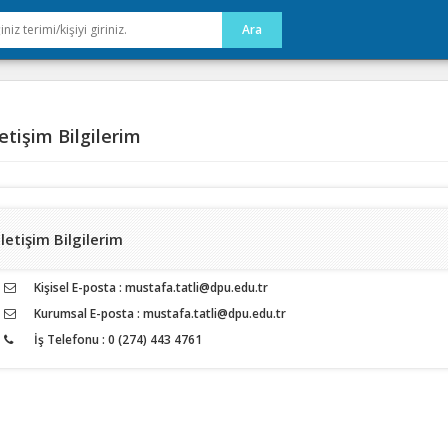
etişim Bilgilerim
İletişim Bilgilerim
Kişisel E-posta : mustafa.tatli@dpu.edu.tr
Kurumsal E-posta : mustafa.tatli@dpu.edu.tr
İş Telefonu : 0 (274) 443 4761