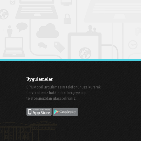
Uygulamalar
DPUMobil uygulamasını telefonunuza kurarak
üniversitemiz hakkındaki herşeye cep
telefonunuzdan ulaşabilirsiniz.