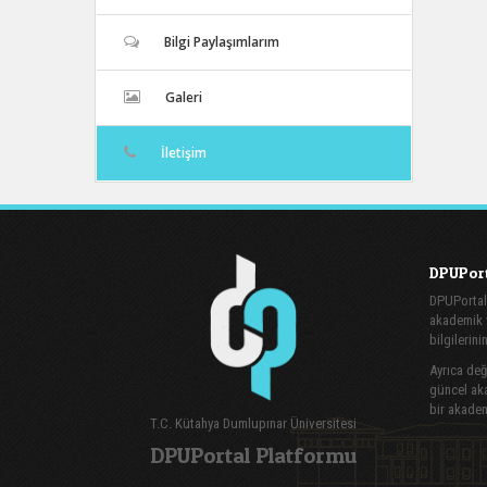
Bilgi Paylaşımlarım
Galeri
İletişim
DPUPort
DPUPortal
akademik v
bilgilerini
Ayrıca değe
güncel aka
bir akadem
T.C. Kütahya Dumlupınar Üniversitesi
DPUPortal Platformu