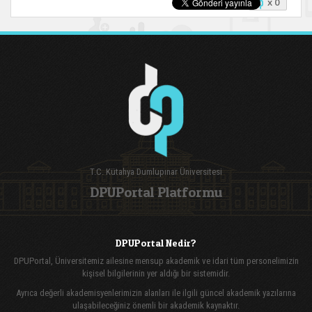
x 0
T.C. Kütahya Dumlupınar Üniversitesi
DPUPortal Platformu
DPUPortal Nedir?
DPUPortal, Üniversitemiz ailesine mensup akademik ve idari tüm personelimizin
kişisel bilgilerinin yer aldığı bir sistemidir.
Ayrıca değerli akademisyenlerimizin alanları ile ilgili güncel akademik yazılarına
ulaşabileceğiniz önemli bir akademik kaynaktır.