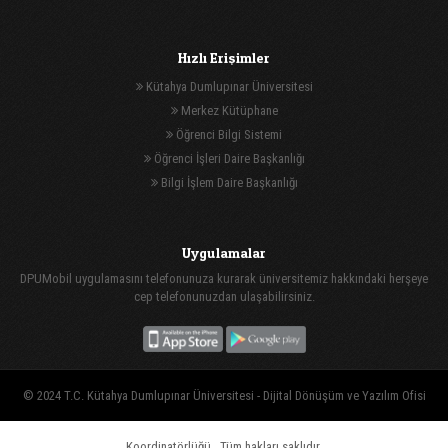
Hızlı Erişimler
Kütahya Dumlupınar Üniversitesi
Merkez Kütüphane
Öğrenci Bilgi Sistemi
Öğrenci İşleri Daire Başkanlığı
Bilgi İşlem Daire Başkanlığı
Uygulamalar
DPUMobil uygulamasını telefonunuza kurarak üniversitemiz hakkındaki herşeye
cep telefonunuzdan ulaşabilirsiniz.
© 2024 T.C. Kütahya Dumlupınar Üniversitesi -
Dijital Dönüşüm ve Yazılım Ofisi
Koordinatörlüğü
, Tüm hakları saklıdır.