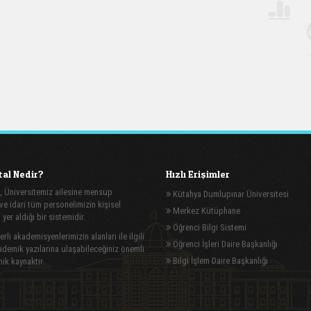
al Nedir?
Hızlı Erişimler
, Üniversitemiz ailesine mensup
Kütahya Dumlupınar Üniversitesi
e idari tüm personelimizin kişisel
Merkez Kütüphane
n yer aldığı bir sistemidir.
Öğrenci Bilgi Sistemi
rli akademisyenlerimizin alanları ile ilgili
Öğrenci İşleri Daire Başkanlığı
demik yazılarına ulaşabileceğiniz önemli
Bilgi İşlem Daire Başkanlığı
ik kaynaktır.