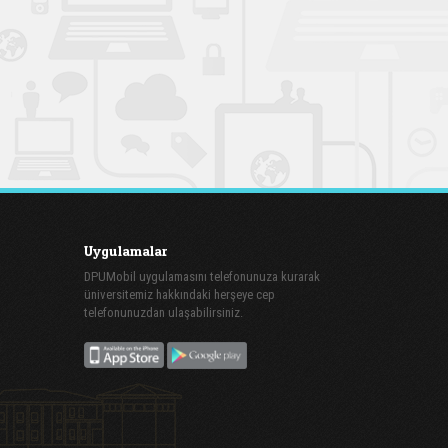
Uygulamalar
DPUMobil uygulamasını telefonunuza kurarak
üniversitemiz hakkındaki herşeye cep
telefonunuzdan ulaşabilirsiniz.