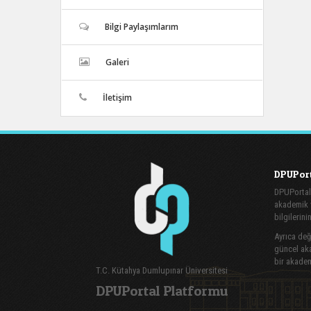
Bilgi Paylaşımlarım
Galeri
İletişim
DPUPort
DPUPortal
akademik v
bilgilerini
Ayrıca değe
güncel aka
bir akadem
T.C. Kütahya Dumlupınar Üniversitesi
DPUPortal Platformu