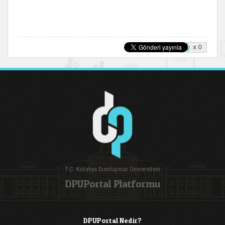
x 0
T.C. Kütahya Dumlupınar Üniversitesi
DPUPortal Platformu
DPUPortal Nedir?