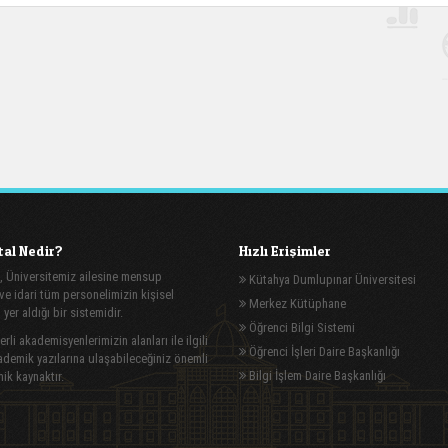
al Nedir?
Hızlı Erişimler
, Üniversitemiz ailesine mensup
Kütahya Dumlupınar Üniversitesi
e idari tüm personelimizin kişisel
Merkez Kütüphane
n yer aldığı bir sistemidir.
Öğrenci Bilgi Sistemi
rli akademisyenlerimizin alanları ile ilgili
Öğrenci İşleri Daire Başkanlığı
demik yazılarına ulaşabileceğiniz önemli
Bilgi İşlem Daire Başkanlığı
ik kaynaktır.