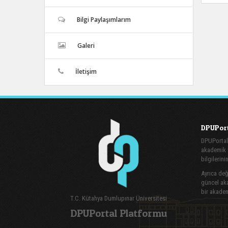
Bilgi Paylaşımlarım
Galeri
İletişim
DPUPort
DPUPortal
akademik v
bilgilerini
Ayrıca değe
güncel aka
bir akadem
T.C. Kütahya Dumlupınar Üniversitesi
DPUPortal Platformu