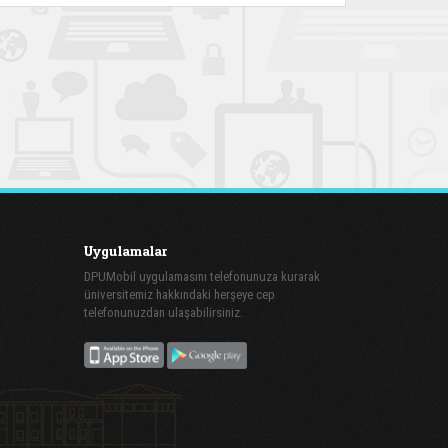
Uygulamalar
DPUMobil uygulamasını telefonunuza kurarak
üniversitemiz hakkındaki herşeye cep
telefonunuzdan ulaşabilirsiniz.