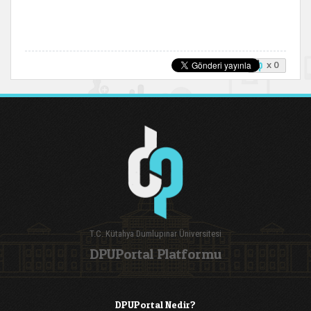
x 0
T.C. Kütahya Dumlupınar Üniversitesi
DPUPortal Platformu
DPUPortal Nedir?