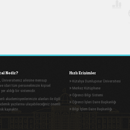
al Nedir?
Hızlı Erişimler
, Üniversitemiz ailesine mensup
Kütahya Dumlupınar Üniversitesi
e idari tüm personelimizin kişisel
Merkez Kütüphane
n yer aldığı bir sistemidir.
Öğrenci Bilgi Sistemi
rli akademisyenlerimizin alanları ile ilgili
Öğrenci İşleri Daire Başkanlığı
demik yazılarına ulaşabileceğiniz önemli
Bilgi İşlem Daire Başkanlığı
ik kaynaktır.