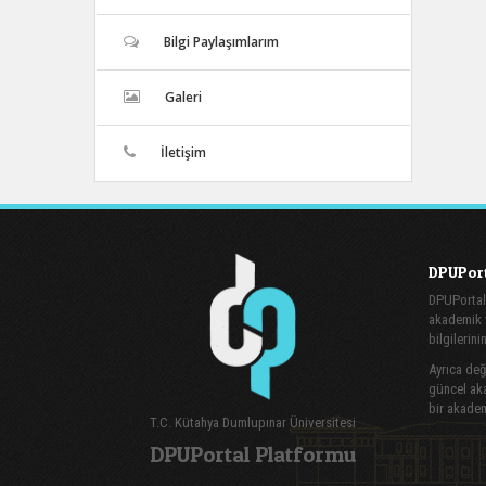
Bilgi Paylaşımlarım
Galeri
İletişim
DPUPort
DPUPortal
akademik v
bilgilerini
Ayrıca değe
güncel aka
bir akadem
T.C. Kütahya Dumlupınar Üniversitesi
DPUPortal Platformu