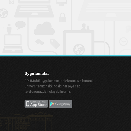
Uygulamalar
DPUMobil uygulamasını telefonunuza kurarak
üniversitemiz hakkındaki herşeye cep
telefonunuzdan ulaşabilirsiniz.