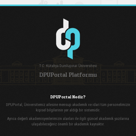
T.C. Kütahya Dumlupınar Üniversitesi
DPUPortal Platformu
DPUPortal Nedir?
DPUPortal, Üniversitemiz ailesine mensup akademik ve idari tüm personelimizin
kişisel bilgilerinin yer aldığı bir sistemidir.
Ayrıca değerli akademisyenlerimizin alanları ile ilgili güncel akademik yazılarına
ulaşabileceğiniz önemli bir akademik kaynaktır.