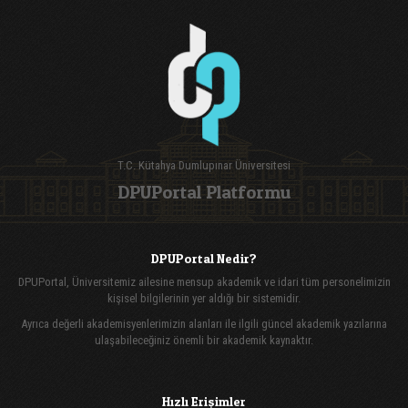
T.C. Kütahya Dumlupınar Üniversitesi
DPUPortal Platformu
DPUPortal Nedir?
DPUPortal, Üniversitemiz ailesine mensup akademik ve idari tüm personelimizin
kişisel bilgilerinin yer aldığı bir sistemidir.
Ayrıca değerli akademisyenlerimizin alanları ile ilgili güncel akademik yazılarına
ulaşabileceğiniz önemli bir akademik kaynaktır.
Hızlı Erişimler