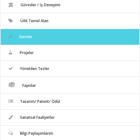
Görevler / İş Deneyimi
ÜAK Temel Alan
Dersler
Projeler
Yönetilen Tezler
Yayınlar
Tasarım/ Patent/ Ödül
Sanatsal Faaliyetler
Bilgi Paylaşımlarım