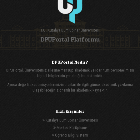
T.C. Kütahya Dumlupınar Üniversitesi
DPUPortal Platformu
DPUPortal Nedir?
DPUPortal, Üniversitemiz ailesine mensup akademik ve idari tüm personelimizin
kişisel bilgilerinin yer aldığı bir sistemidir.
Ayrıca değerli akademisyenlerimizin alanları ile ilgili güncel akademik yazılarına
ulaşabileceğiniz önemli bir akademik kaynaktır.
Hızlı Erişimler
Kütahya Dumlupınar Üniversitesi
Merkez Kütüphane
Öğrenci Bilgi Sistemi