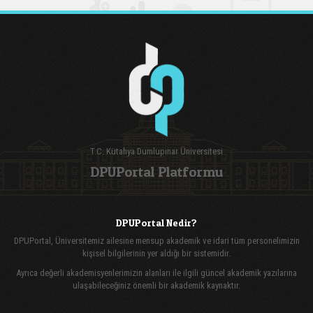
T.C. Kütahya Dumlupınar Üniversitesi
DPUPortal Platformu
DPUPortal Nedir?
DPUPortal, Üniversitemiz ailesine mensup akademik ve idari tüm personelimizin
kişisel bilgilerinin yer aldığı bir sistemidir.
Ayrıca değerli akademisyenlerimizin alanları ile ilgili güncel akademik yazılarına
ulaşabileceğiniz önemli bir akademik kaynaktır.