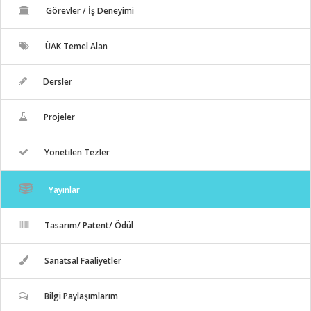
Görevler / İş Deneyimi
ÜAK Temel Alan
Dersler
Projeler
Yönetilen Tezler
Yayınlar
Tasarım/ Patent/ Ödül
Sanatsal Faaliyetler
Bilgi Paylaşımlarım