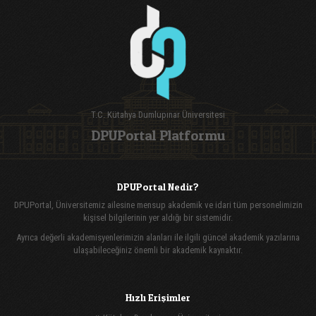
T.C. Kütahya Dumlupınar Üniversitesi
DPUPortal Platformu
DPUPortal Nedir?
DPUPortal, Üniversitemiz ailesine mensup akademik ve idari tüm personelimizin
kişisel bilgilerinin yer aldığı bir sistemidir.
Ayrıca değerli akademisyenlerimizin alanları ile ilgili güncel akademik yazılarına
ulaşabileceğiniz önemli bir akademik kaynaktır.
Hızlı Erişimler